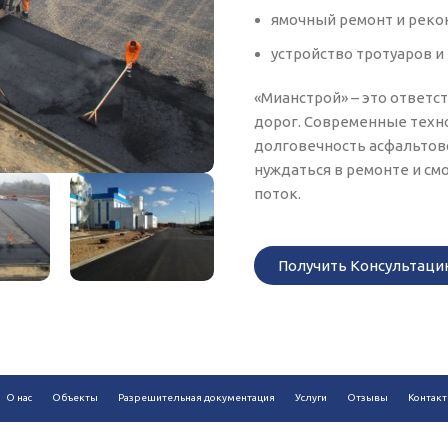
ямочный ремонт и реко
устройство тротуаров и
«Мианстрой» – это ответс
дорог. Современные техн
долговечность асфальтово
нуждаться в ремонте и с
поток.
Получить Консультац
О нас
Объекты
Разрешительная документация
Услуги
Отзывы
Контак