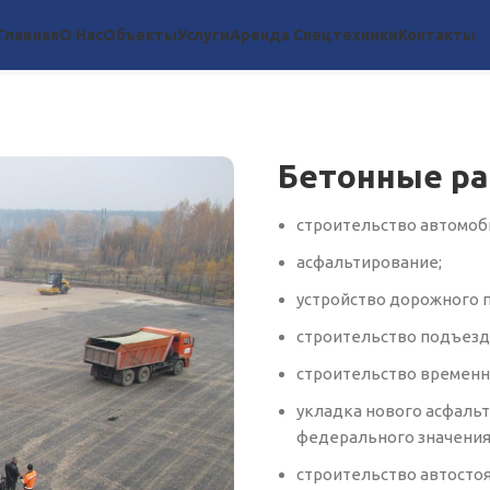
Главная
О Нас
Объекты
Услуги
Аренда Спецтехники
Контакты
Бетонные р
строительство автомоб
асфальтирование;
устройство дорожного п
строительство подъезд
строительство временн
укладка нового асфаль
федерального значения
строительство автостоя