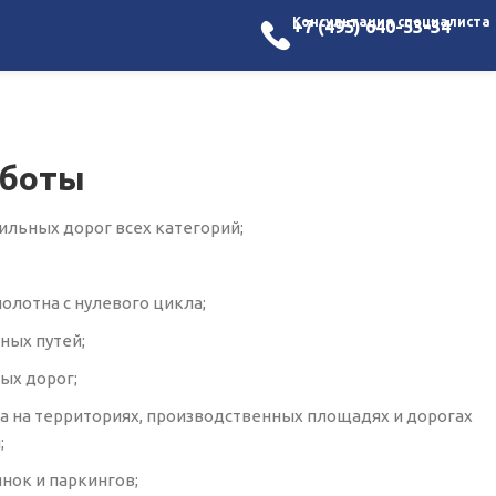
Консультация специалиста
+7 (495) 640-53-34
аботы
ильных дорог всех категорий;
олотна с нулевого цикла;
ных путей;
ых дорог;
та на территориях, производственных площадях и дорогах
;
нок и паркингов;